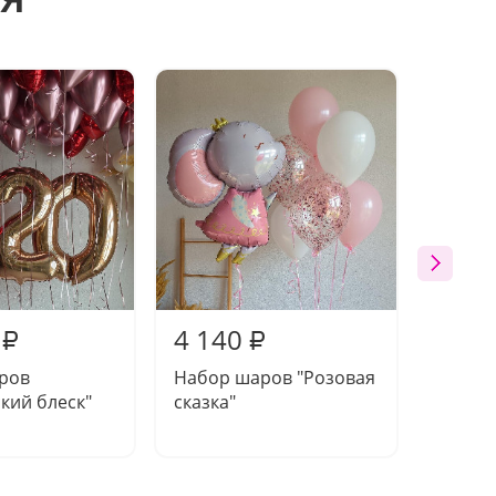
4 140
4 02
₽
₽
ров
Набор шаров "Розовая
Шары 
кий блеск"
сказка"
"Корол