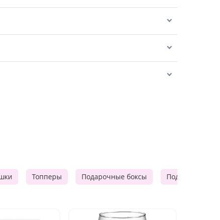
шки
Топперы
Подарочные боксы
Подарочные к