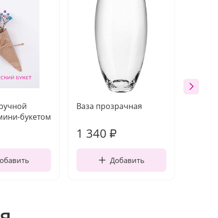
 ручной
Ваза прозрачная
Топпе
мини-букетом
1 340
170
₽
обавить
Добавить
я