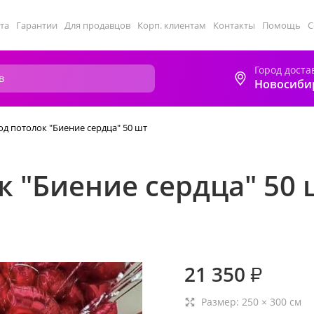
та
Гарантии
Для продавцов
Корп. клиентам
Контакты
Помощь
С
Город доста
Новосиби
д потолок "Биение сердца" 50 шт
 "Биение сердца" 50 
21 350
₽
Размер:
250
×
300
см