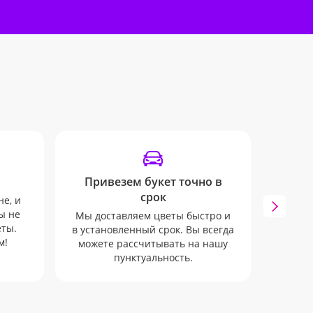
Привезем букет точно в
Удоб
срок
не, и
Инфо
ы не
mail 
Мы доставляем цветы быстро и
еты.
ни о
в установленный срок. Вы всегда
м!
можете рассчитывать на нашу
пунктуальность.