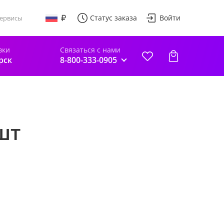
Статус заказа
Войти
ервисы
вки
Связаться с нами
рск
8-800-333-0905
шт