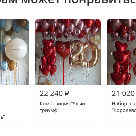
22 240
21 020
₽
в
Композиция "Алый
Набор ша
триумф"
"Королевс
ь"