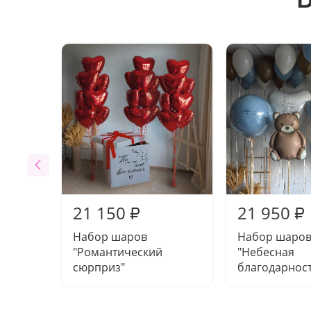
21 150
21 950
₽
₽
Набор шаров
Набор шаро
"Романтический
"Небесная
сюрприз"
благодарност