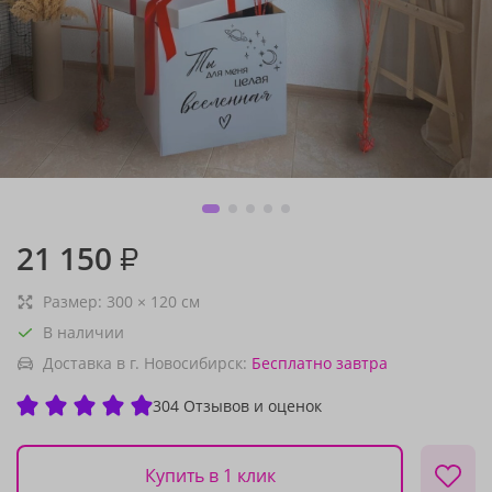
21 150
₽
Размер:
300
×
120
см
В наличии
Доставка в г. Новосибирск:
Бесплатно
завтра
304 Отзывов и оценок
Купить в 1 клик