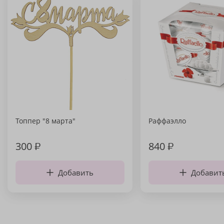
Топпер "8 марта"
Раффаэлло
300
₽
840
₽
Добавить
Добавит