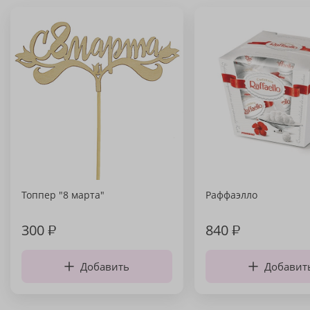
Топпер "8 марта"
Раффаэлло
300
₽
840
₽
Добавить
Добавит