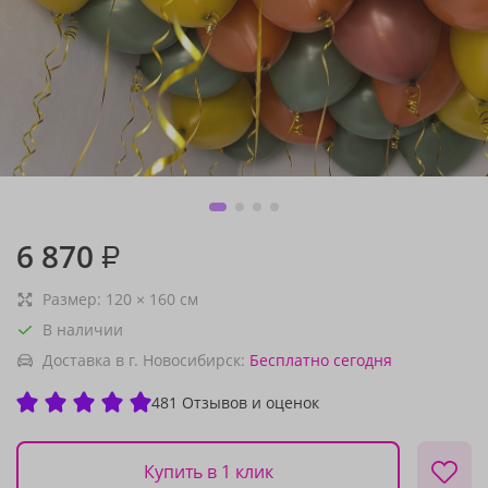
6 870
₽
Размер:
120
×
160
см
В наличии
Доставка в г. Новосибирск:
Бесплатно
сегодня
481 Отзывов и оценок
Купить в 1 клик