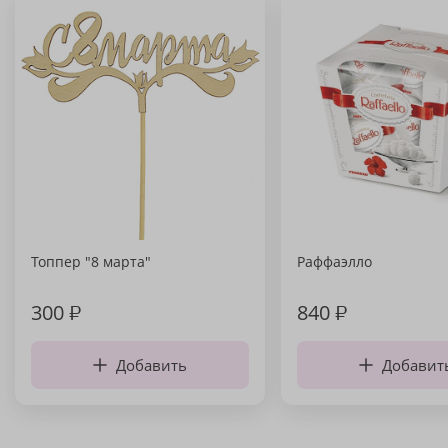
Топпер "8 марта"
Раффаэлло
300
₽
840
₽
Добавить
Добавит