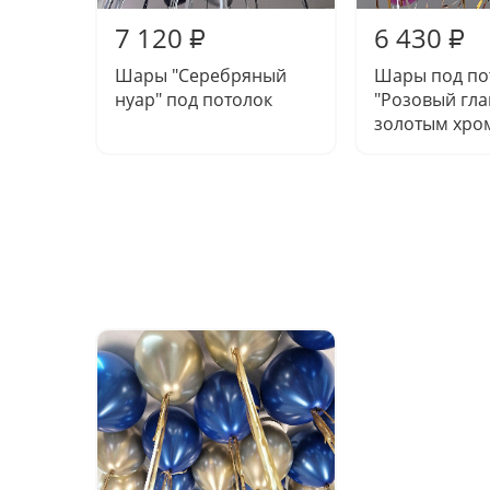
7 120
6 430
₽
₽
Шары "Серебряный
Шары под по
нуар" под потолок
"Розовый гла
золотым хро