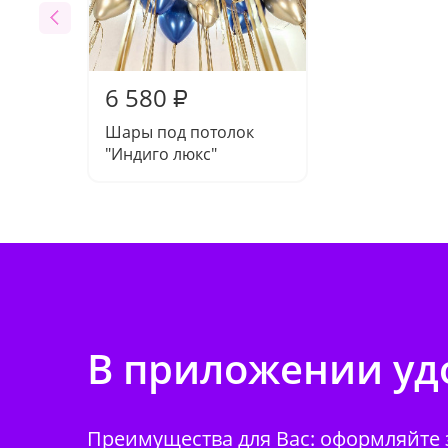
6 580
₽
Шары под потолок
"Индиго люкс"
В приложении удо
Преимущества для Вас: оформляйте з