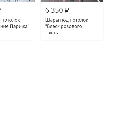
6 350
6 75
₽
₽
 потолок
Шары под потолок
Набор
ение Парижа"
"Блеск розового
"Розов
заката"