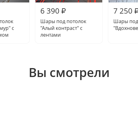
6 390
7 250
₽
толок
Шары под потолок
Шары под
мур" с
"Алый контраст" с
"Вдохнов
мом
лентами
Вы смотрели