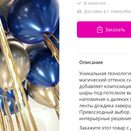
В наличии
Доставка в г. Новосиби
Заказать
Описание
Уникальная технологи
магический оттенок с
добавляет композиции
шары под потолком вы
напоминая о далеких 
ленты дождика заверш
Превосходный выбор д
интерьерные решения
Закажите этот товар с