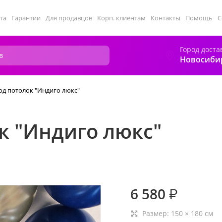
та
Гарантии
Для продавцов
Корп. клиентам
Контакты
Помощь
С
Город доста
Новосиби
д потолок "Индиго люкс"
к "Индиго люкс"
6 580
₽
Размер:
150
×
180
см