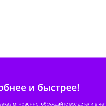
бнее и быстрее!
аказ мгновенно, обсуждайте все детали в ча