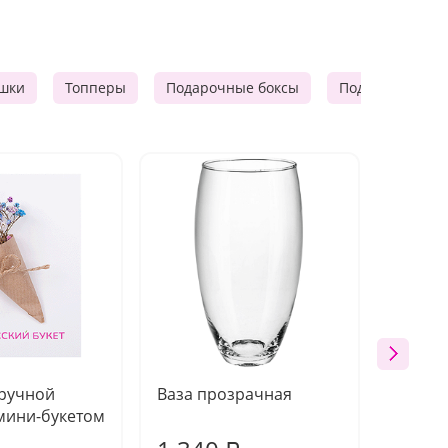
шки
Топперы
Подарочные боксы
Подарочные к
 ручной
Ваза прозрачная
Топпе
мини-букетом