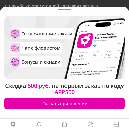
©
Служба круглосуточной доставки цветов в
Новосибирске
Русский Букет, 2026
Общество с ограниченной ответственностью «Технология»
ОГРН: 1195476081745, ИНН: 5410081997
Юридический адрес: г. Новосибирск, ул. Ипподромская,
д.42, оф. 3
Рейтинг Русского букета в г. Новосибирск
Скидка
500 руб.
на первый заказ по коду
APP500
Скачать приложение