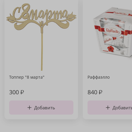
Топпер "8 марта"
Раффаэлло
300
₽
840
₽
Добавить
Добавит