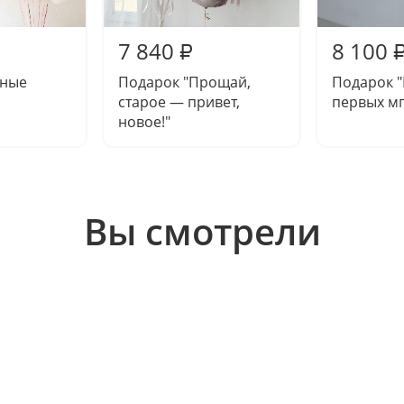
7 840
8 100
₽
сные
Подарок "Прощай,
Подарок 
старое — привет,
первых м
новое!"
Вы смотрели