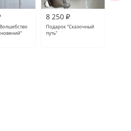
8 250
8 04
₽
₽
"Волшебство
Подарок "Сказочный
Подар
гновений"
путь"
в стра