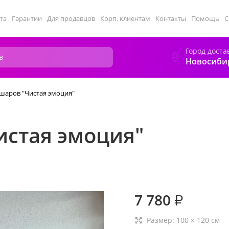
та
Гарантии
Для продавцов
Корп. клиентам
Контакты
Помощь
С
Город доста
Новосиби
шаров "Чистая эмоция"
истая эмоция"
7 780
₽
Размер:
100
×
120
см