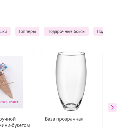
шки
Топперы
Подарочные боксы
Подарочные к
 ручной
Ваза прозрачная
Топпе
мини-букетом