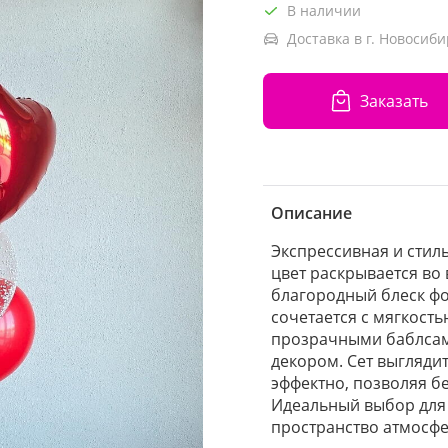
В наличии
Доставка в г. Новосиби
Заказать
Описание
Экспрессивная и стил
цвет раскрывается во
благородный блеск ф
сочетается с мягкост
прозрачными баблса
декором. Сет выгляди
эффектно, позволяя бе
Идеальный выбор для т
пространство атмосф