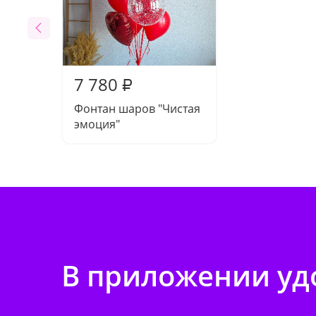
7 780
₽
Фонтан шаров "Чистая
эмоция"
В приложении удо