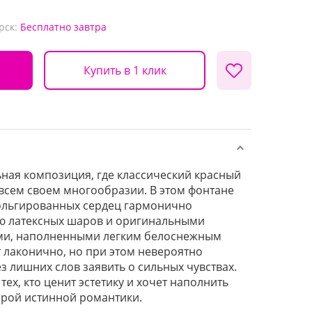
рск:
Бесплатно
завтра
Купить в 1 клик
ьная композиция, где классический красный
 всем своем многообразии. В этом фонтане
ольгированных сердец гармонично
ью латексных шаров и оригинальными
ми, наполненными легким белоснежным
т лаконично, но при этом невероятно
з лишних слов заявить о сильных чувствах.
ех, кто ценит эстетику и хочет наполнить
ерой истинной романтики.