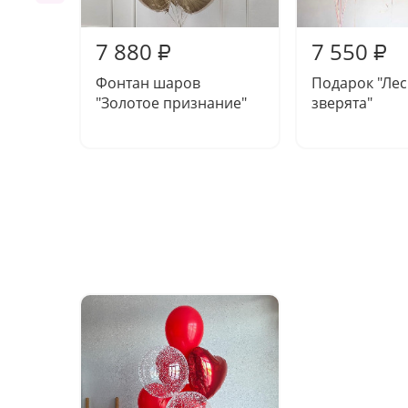
7 880
7 550
₽
₽
Фонтан шаров
Подарок "Ле
"Золотое признание"
зверята"