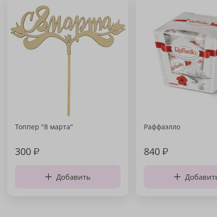
Топпер "8 марта"
Раффаэлло
300
₽
840
₽
Добавить
Добавит