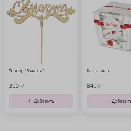
Топпер "8 марта"
Раффаэлло
300
₽
840
₽
Добавить
Добавит