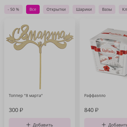
- 50 %
Все
Открытки
Шарики
Вазы
Кл
Топпер "8 марта"
Раффаэлло
300
₽
840
₽
Добавить
Добавит