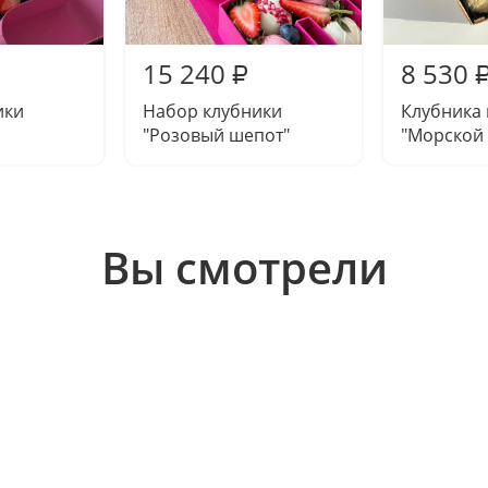
15 240
8 530
₽
ики
Набор клубники
Клубника
"Розовый шепот"
"Морской 
Вы смотрели