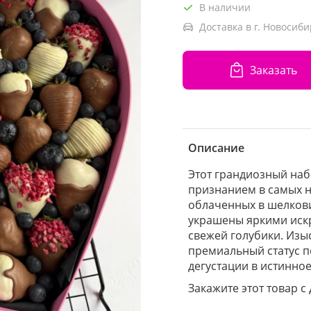
В наличии
Доставка в г. Новосиби
Заказать
Описание
Этот грандиозный наб
признанием в самых н
облаченных в шелков
украшены яркими иск
свежей голубики. Изы
премиальный статус 
дегустации в истинное
Закажите этот товар с