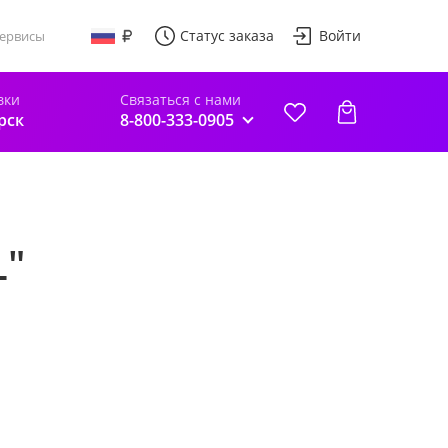
Статус заказа
Войти
ервисы
вки
Связаться с нами
рск
8-800-333-0905
L"