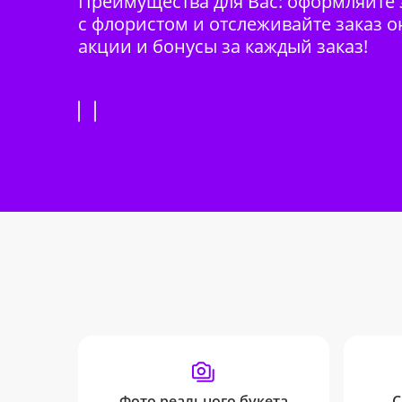
Преимущества для Вас: оформляйте з
с флористом и отслеживайте заказ о
акции и бонусы за каждый заказ!
Фото реального букета
С