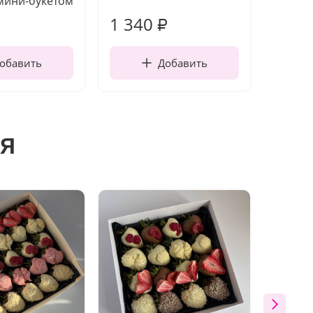
мини-букетом
1 340
170
₽
обавить
Добавить
я