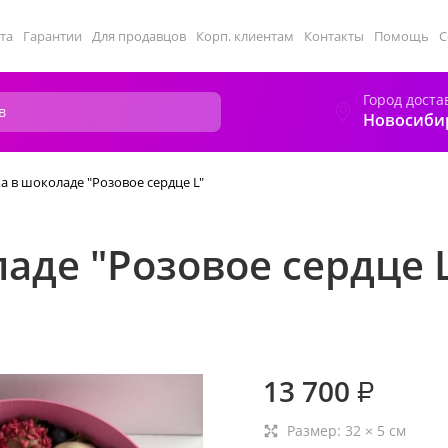
та
Гарантии
Для продавцов
Корп. клиентам
Контакты
Помощь
С
Город доста
Новосиби
а в шоколаде "Розовое сердце L"
аде "Розовое сердце 
13 700
₽
Размер:
32
×
5
см