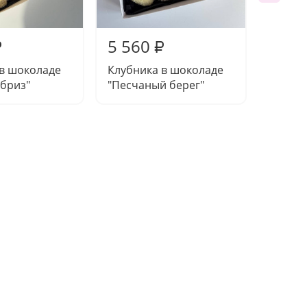
5 560
6 00
₽
₽
 в шоколаде
Клубника в шоколаде
Клубн
бриз"
"Песчаный берег"
"Барха