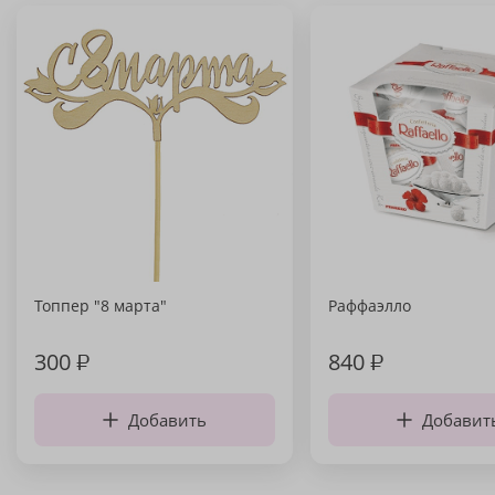
Топпер "8 марта"
Раффаэлло
300
₽
840
₽
Добавить
Добавит