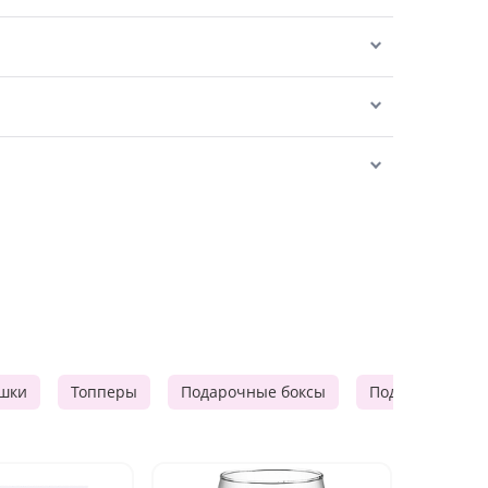
шки
Топперы
Подарочные боксы
Подарочные к