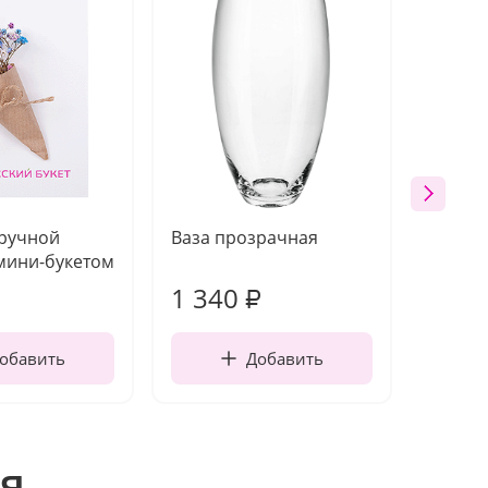
 ручной
Ваза прозрачная
Топпе
мини-букетом
1 340
170
₽
обавить
Добавить
я