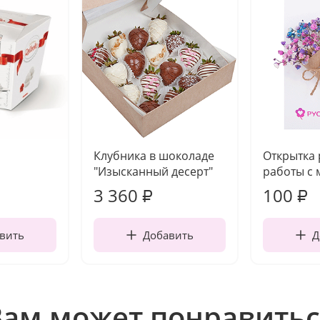
Клубника в шоколаде
Открытка
"Изысканный десерт"
работы с 
3 360
100
₽
₽
вить
Добавить
Д
Вам может понравитьс