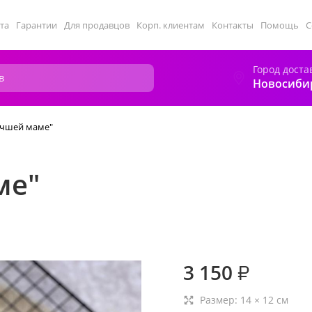
та
Гарантии
Для продавцов
Корп. клиентам
Контакты
Помощь
С
Город доста
Новосиби
учшей маме"
ме"
3 150
₽
Размер:
14
×
12
см