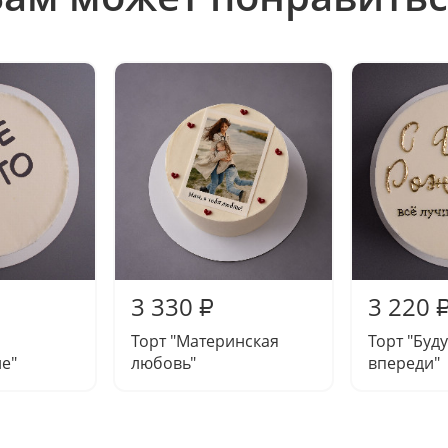
3 330
3 220
₽
Торт "Материнская
Торт "Буд
е"
любовь"
впереди"