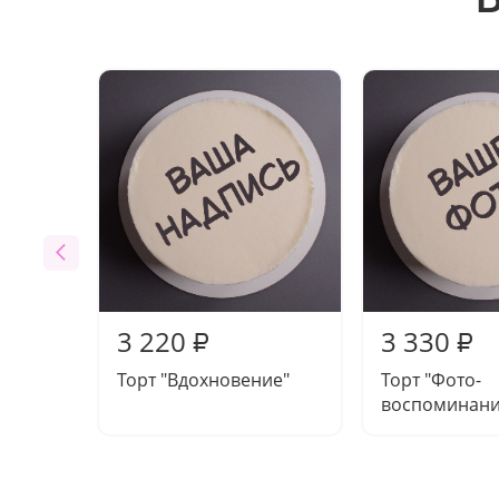
3 220
3 330
₽
₽
Торт "Вдохновение"
Торт "Фото-
воспоминани