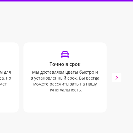
Точно в срок
Отсле
м для
Мы доставляем цветы быстро и
Опов
а, но
в установленный срок. Вы всегда
пом
мет
можете рассчитывать на нашу
заказ.
пунктуальность.
пр