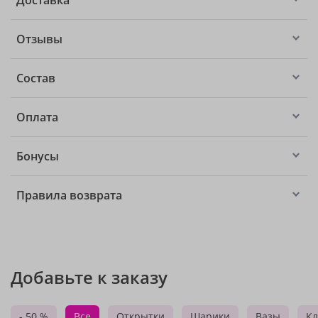
Доставка
Отзывы
Состав
Оплата
Бонусы
Правила возврата
Добавьте к заказу
- 50 %
Все
Открытки
Шарики
Вазы
Кл