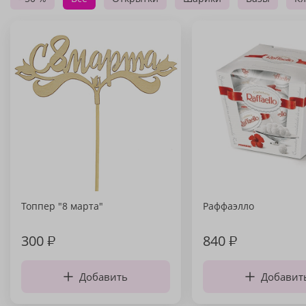
Топпер "8 марта"
Раффаэлло
300
₽
840
₽
Добавить
Добавит