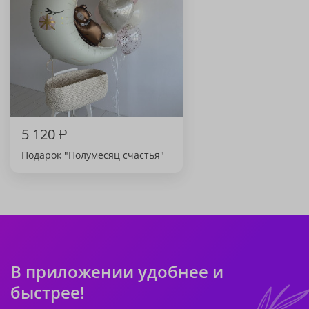
5 120
₽
Подарок "Полумесяц cчастья"
В приложении удобнее и
быстрее!