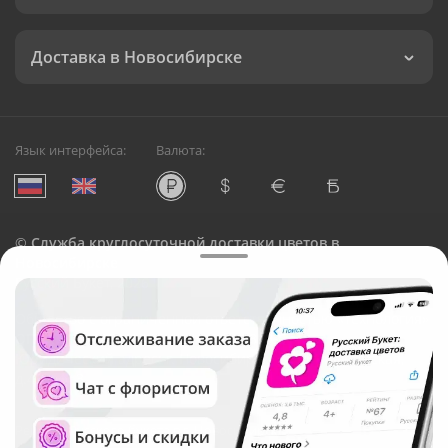
Доставка в Новосибирске
Язык интерфейса:
Валюта:
©
Служба круглосуточной доставки цветов в
Новосибирске
Русский Букет, 2026
Общество с ограниченной ответственностью «Технология»
ОГРН: 1195476081745, ИНН: 5410081997
Юридический адрес: г. Новосибирск, ул. Ипподромская,
д.42, оф. 3
Рейтинг Русского букета в г. Новосибирск