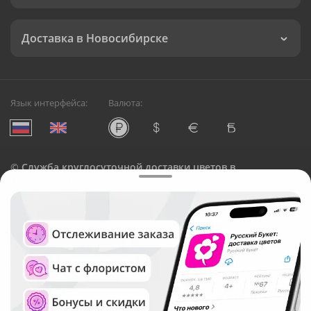
Доставка в Новосибирске
Язык интерфейса:
Валюта:
©
Служба круглосуточной доставки цветов в
Новосибирске
Русский Букет, 2026
Общество с ограниченной ответственностью «Технология»
ОГРН: 1195476081745, ИНН: 5410081997
Юридический адрес: г. Новосибирск, ул. Ипподромская,
д.42, оф. 3
Рейтинг Русского букета в г. Новосибирск