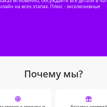
аказ мгновенно, обсуждайте все детали в ча
нлайн на всех этапах. Плюс - эксклюзивные
Почему мы?
да свежие и ароматные
Доставка-сюрприз