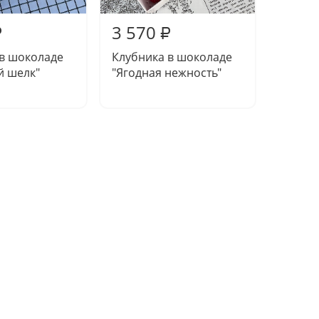
3 570
3 80
₽
₽
 в шоколаде
Клубника в шоколаде
Клубни
й шелк"
"Ягодная нежность"
"Малин