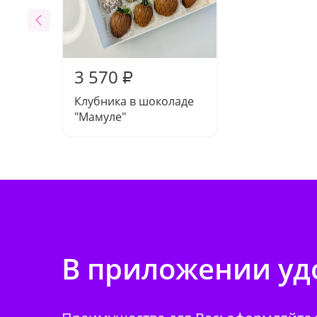
3 570
₽
Клубника в шоколаде
"Мамуле"
В приложении удо