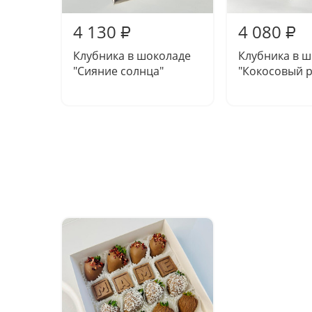
4 130
4 080
₽
₽
Клубника в шоколаде
Клубника в 
"Сияние солнца"
"Кокосовый р