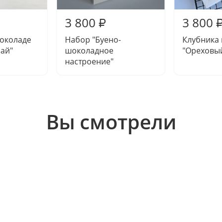
3 800
3 800
₽
шоколаде
Набор "Буено-
Клубника
ай"
шоколадное
"Ореховы
настроение"
Вы смотрели