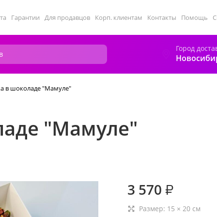
та
Гарантии
Для продавцов
Корп. клиентам
Контакты
Помощь
С
Город доста
Новосиби
а в шоколаде "Мамуле"
ладе "Мамуле"
3 570
₽
Размер:
15
×
20
см