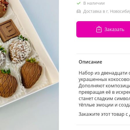
В наличии
Доставка в г. Новосиби
Заказать
Описание
Набор из двенадцати 
украшенных кокосово
Дополняют композици
превращая её в искре
станет сладким симво
тёплые эмоции и созд
Закажите этот товар с