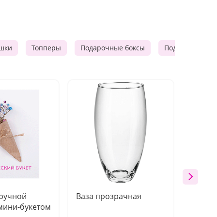
шки
Топперы
Подарочные боксы
Подарочные к
 ручной
Ваза прозрачная
Топпе
мини-букетом