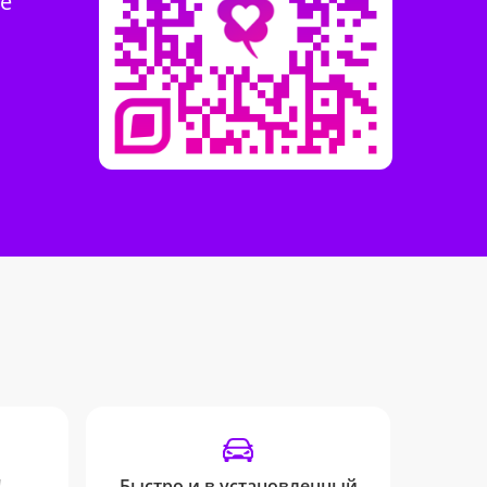
те
!
Быстро и в установленный