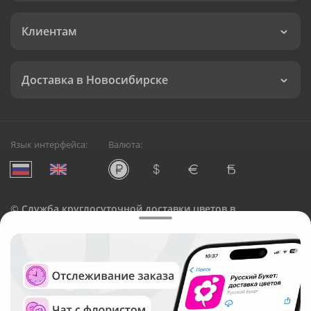
Клиентам
Доставка в Новосибирске
Язык интерфейса:
Валюта:
©
Служба круглосуточной доставки цветов в
Новосибирске
Русский Букет, 2026
Общество с ограниченной ответственностью «Технология»
ОГРН: 1195476081745, ИНН: 5410081997
Юридический адрес: г. Новосибирск, ул. Ипподромская,
д.42, оф. 3