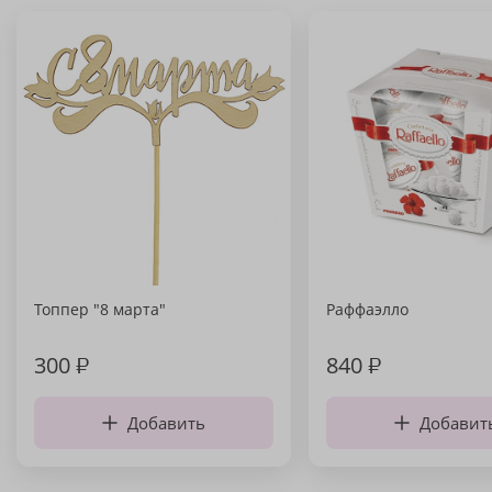
Топпер "8 марта"
Раффаэлло
300
₽
840
₽
Добавить
Добавит