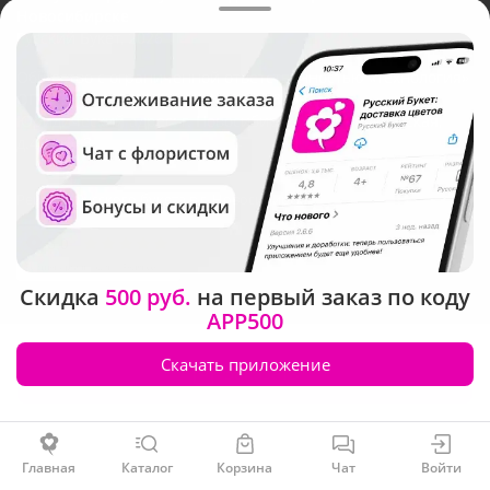
Новосибирске
Русский Букет, 2026
Общество с ограниченной ответственностью «Технология»
ОГРН: 1195476081745, ИНН: 5410081997
Юридический адрес: г. Новосибирск, ул. Ипподромская,
д.42, оф. 3
Рейтинг Русского букета в г. Новосибирск
Скидка
500 руб.
на первый заказ по коду
APP500
Скачать приложение
Заказать
Главная
Каталог
Корзина
Чат
Войти