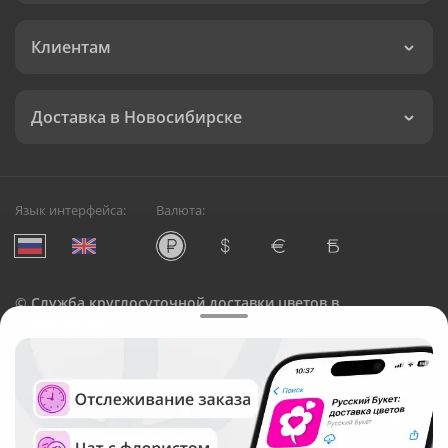
Клиентам
Доставка в Новосибирске
Язык интерфейса:
Валюта:
©
Служба круглосуточной доставки цветов в
Новосибирске
Русский Букет, 2026
Общество с ограниченной ответственностью «Технология»
ОГРН: 1195476081745, ИНН: 5410081997
Юридический адрес: г. Новосибирск, ул. Ипподромская,
д.42, оф. 3