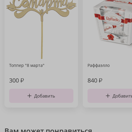
Топпер "8 марта"
Раффаэлло
300
₽
840
₽
Добавить
Добавит
Вам может понравиться