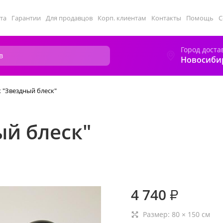
та
Гарантии
Для продавцов
Корп. клиентам
Контакты
Помощь
С
Город доста
Новосиби
 "Звездный блеск"
ый блеск"
4 740
₽
Размер:
80
×
150
см