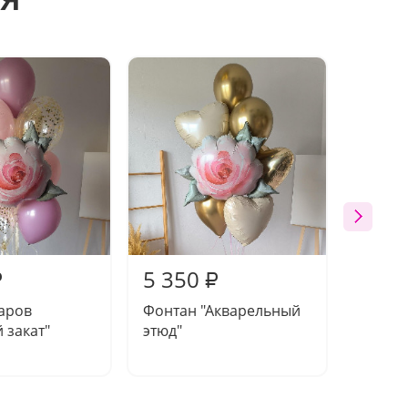
5 350
4 45
₽
₽
аров
Фонтан "Акварельный
Фонта
 закат"
этюд"
сердец