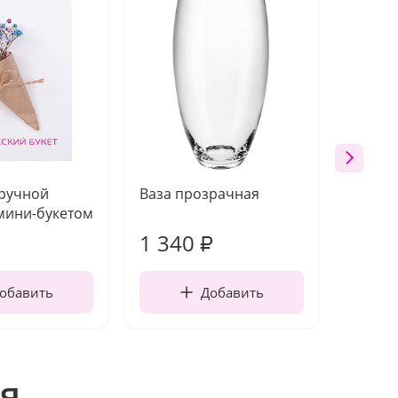
 ручной
Ваза прозрачная
Топпе
мини-букетом
1 340
170
₽
обавить
Добавить
я