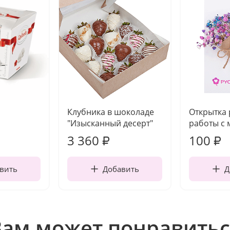
Клубника в шоколаде
Открытка
"Изысканный десерт"
работы с 
3 360
100
₽
₽
вить
Добавить
Д
Вам может понравитьс