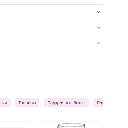
шки
Топперы
Подарочные боксы
Подарочные к