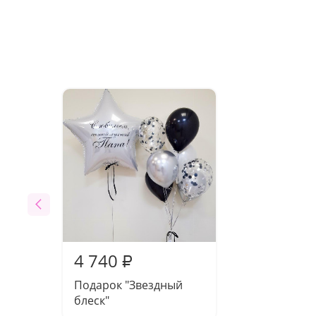
4 740
₽
Подарок "Звездный
блеск"