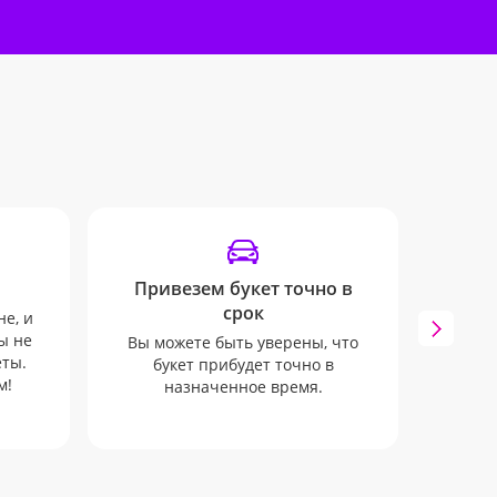
Привезем букет точно в
Удоб
срок
не, и
Мы 
ы не
инфо
Вы можете быть уверены, что
еты.
SMS и 
букет прибудет точно в
м!
к
назначенное время.