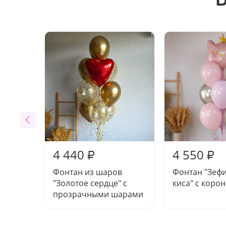
4 440
4 550
₽
₽
Фонтан из шаров
Фонтан "Зеф
"Золотое сердце" с
киса" с коро
прозрачными шарами