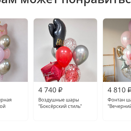
4 740
4 810
₽
ирная
Воздушные шары
Фонтан ш
ной
"Боксёрский стиль"
"Вечерний