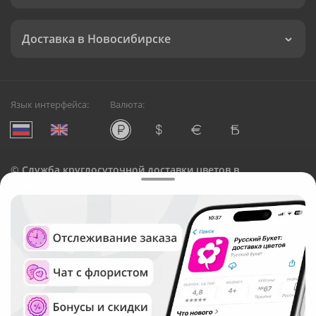
Доставка в Новосибирске
Язык интерфейса:
Валюта:
©
Служба круглосуточной доставки цветов в
Новосибирске
Русский Букет, 2026
Общество с ограниченной ответственностью «Технология»
ОГРН: 1195476081745, ИНН: 5410081997
Юридический адрес: г. Новосибирск, ул. Ипподромская,
д.42, оф. 3
Рейтинг Русского букета в г. Новосибирск