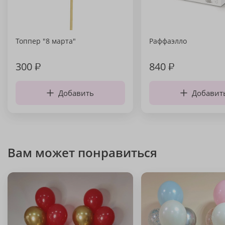
Топпер "8 марта"
Раффаэлло
300
₽
840
₽
Добавить
Добавит
Вам может понравиться