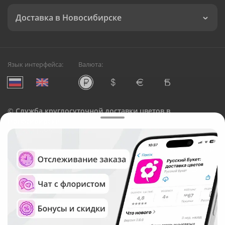
Доставка в Новосибирске
Язык интерфейса:
Валюта:
©
Служба круглосуточной доставки цветов в
Новосибирске
Русский Букет, 2026
Общество с ограниченной ответственностью «Технология»
ОГРН: 1195476081745, ИНН: 5410081997
Юридический адрес: г. Новосибирск, ул. Ипподромская,
д.42, оф. 3
Рейтинг Русского букета в г. Новосибирск