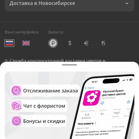
Доставка в Новосибирске
Язык интерфейса:
Валюта:
©
Служба круглосуточной доставки цветов в
Новосибирске
Русский Букет, 2026
Общество с ограниченной ответственностью «Технология»
ОГРН: 1195476081745, ИНН: 5410081997
Юридический адрес: г. Новосибирск, ул. Ипподромская,
д.42, оф. 3
Рейтинг Русского букета в г. Новосибирск