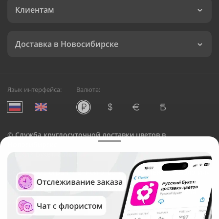
Клиентам
Доставка в Новосибирске
Язык интерфейса:
Валюта:
©
Служба круглосуточной доставки цветов в
Новосибирске
Русский Букет, 2026
Общество с ограниченной ответственностью «Технология»
ОГРН: 1195476081745, ИНН: 5410081997
Юридический адрес: г. Новосибирск, ул. Ипподромская,
д.42, оф. 3