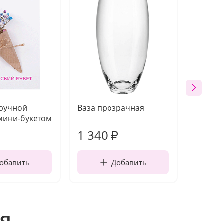
 ручной
Ваза прозрачная
Топпе
мини-букетом
1 340
170
₽
обавить
Добавить
я