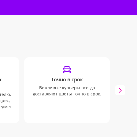
х
Точно в срок
Вежливые курьеры всегда
Мы 
доставляют цветы точно в срок.
вып
телю,
дрес,
редмет