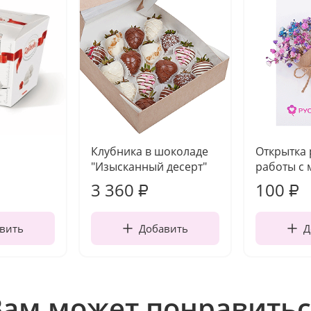
Клубника в шоколаде
Открытка
"Изысканный десерт"
работы с 
3 360
100
₽
₽
вить
Добавить
Д
Вам может понравитьс