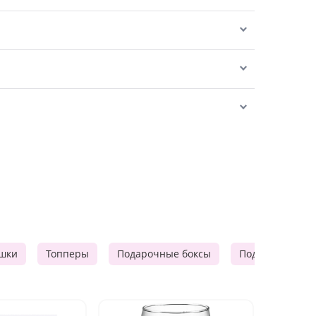
шки
Топперы
Подарочные боксы
Подарочные к