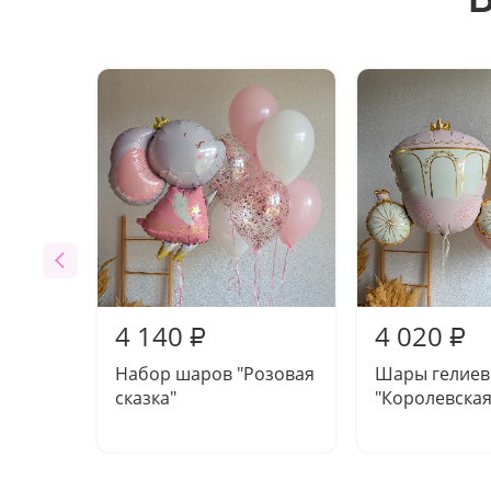
4 140
4 020
₽
₽
Набор шаров "Розовая
Шары гелие
сказка"
"Королевская