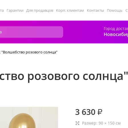
та
Гарантии
Для продавцов
Корп. клиентам
Контакты
Помощь
С
Город доста
Новосиби
 "Волшебство розового солнца"
тво розового солнца
3 630
₽
Размер:
90
×
150
см