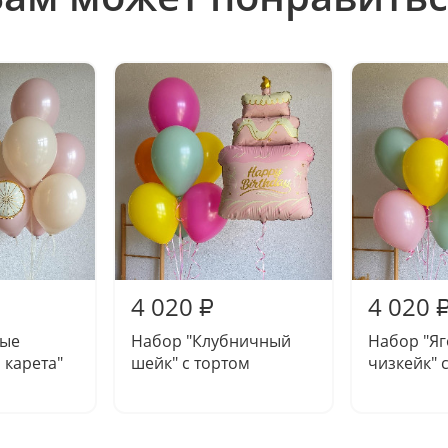
4 020
4 020
₽
вые
Набор "Клубничный
Набор "Я
 карета"
шейк" с тортом
чизкейк" 