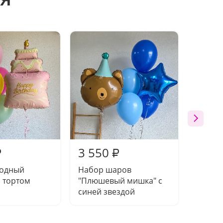
3 550
4 15
₽
₽
годный
Набор шаров
Набор
с тортом
"Плюшевый мишка" с
"Ворчл
синей звездой
кошко