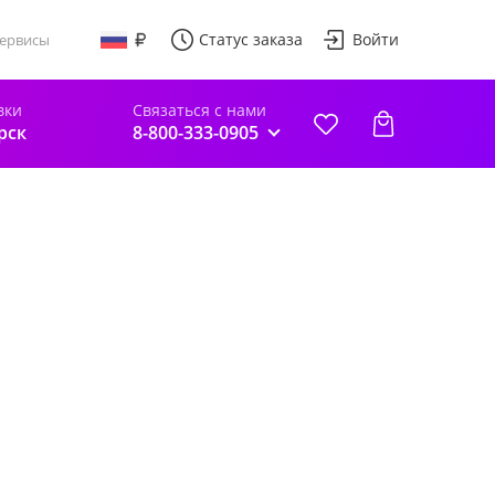
Статус заказа
Войти
ервисы
вки
Связаться с нами
рск
8-800-333-0905
"