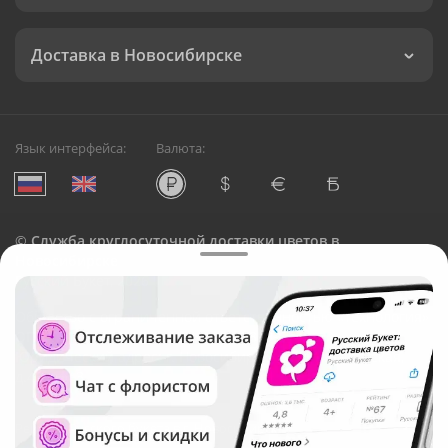
Доставка в Новосибирске
Язык интерфейса:
Валюта:
©
Служба круглосуточной доставки цветов в
Новосибирске
Русский Букет, 2026
Общество с ограниченной ответственностью «Технология»
ОГРН: 1195476081745, ИНН: 5410081997
Юридический адрес: г. Новосибирск, ул. Ипподромская,
д.42, оф. 3
Рейтинг Русского букета в г. Новосибирск