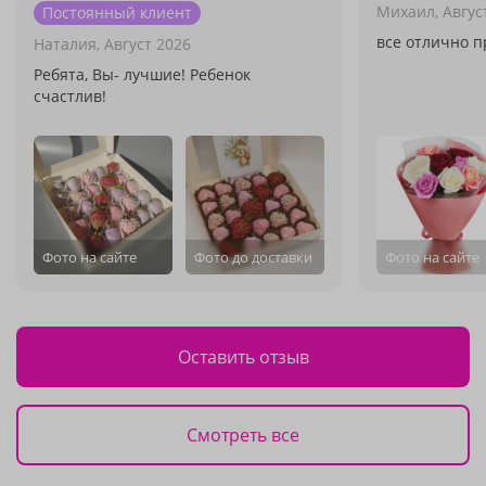
Михаил,
Авгус
Постоянный клиент
все отлично п
Наталия,
Август 2026
Ребята, Вы- лучшие! Ребенок
счастлив!
Фото на сайте
Фото до доставки
Фото на сайте
Оставить отзыв
Смотреть все