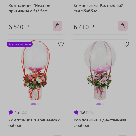
Композиция "Нежное
Композиция "Волшебный
признание с бабблс"
сад с бабблс"
6 540 ₽
6 410 ₽
Крупный бутон
4.9
(23)
4.9
(170)
Композиция "Сердцеедка с
Композиция "Единственная
бабблс"
с бабблс"