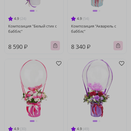
4.9
(24)
4.9
(54)
Композиция "Белый стих с
Композиция "Акварель с
бабблс"
бабблс"
8 590 ₽
8 340 ₽
4.9
(30)
4.9
(49)