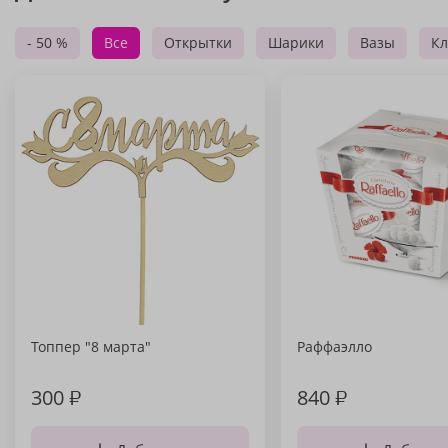
- 50 %
Все
Открытки
Шарики
Вазы
Кл
Топпер "8 марта"
Раффаэлло
300
₽
840
₽