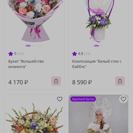
5
(64)
4.9
(24)
Букет "Волшебство
Композиция "Белый стих с
момента"
бабблс"
4 170 ₽
8 590 ₽
Крупный бутон