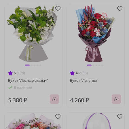
5
(178)
4.9
(86)
Букет "Лесные сказки"
Букет "Легенда"
В наличии
5 380 ₽
4 260 ₽