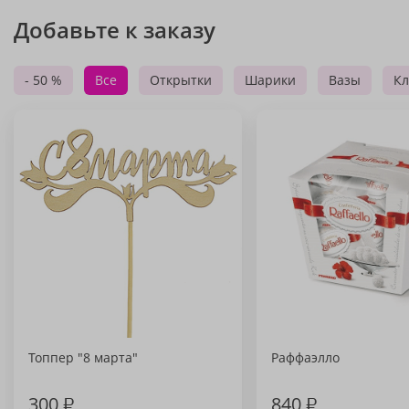
Добавьте к заказу
- 50 %
Все
Открытки
Шарики
Вазы
Кл
Топпер "8 марта"
Раффаэлло
300
₽
840
₽