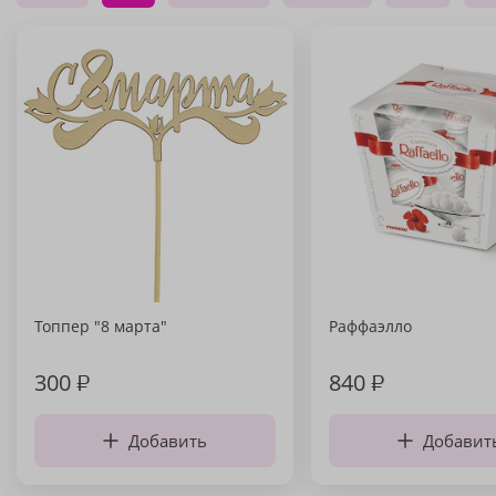
Топпер "8 марта"
Раффаэлло
300
₽
840
₽
Добавить
Добавит