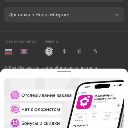
Доставка в Новосибирске
Язык интерфейса:
Валюта:
©
Служба круглосуточной доставки цветов в
Новосибирске
Русский Букет, 2026
Общество с ограниченной ответственностью «Технология»
ОГРН: 1195476081745, ИНН: 5410081997
Юридический адрес: г. Новосибирск, ул. Ипподромская,
д.42, оф. 3
Рейтинг Русского букета в г. Новосибирск