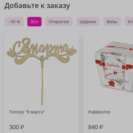
Добавьте к заказу
- 50 %
Все
Открытки
Шарики
Вазы
Кл
Топпер "8 марта"
Раффаэлло
300
₽
840
₽