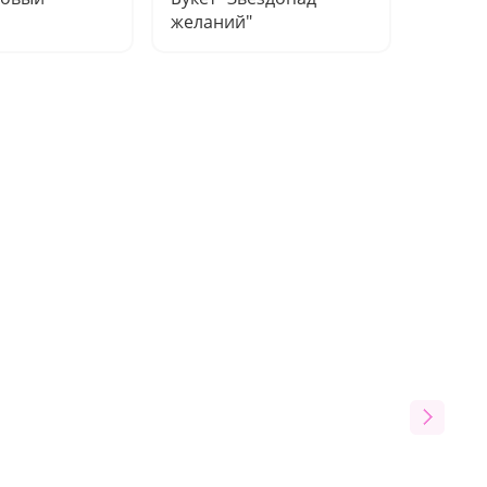
желаний"
класси