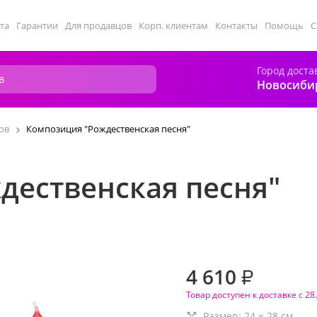
та
Гарантии
Для продавцов
Корп. клиентам
Контакты
Помощь
С
Город доста
Новосиби
ов
Композиция "Рождественская песня"
дественская песня"
4 610
₽
Товар доступен к доставке с 28
Размер:
24
×
28
см