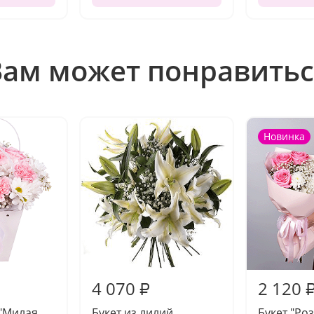
Вам может понравитьс
Новинка
4 070
2 120
₽
"Милая
Букет из лилий
Букет "Ро