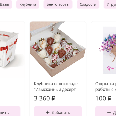
Вазы
Клубника
Бенто-торты
Сладости
Игру
Клубника в шоколаде
Открытка
"Изысканный десерт"
работы с 
3 360
100
₽
₽
вить
Добавить
Д