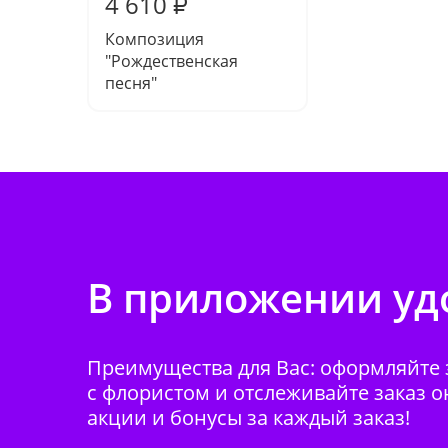
4 610
₽
Композиция
"Рождественская
песня"
В приложении удо
Преимущества для Вас: оформляйте з
с флористом и отслеживайте заказ о
акции и бонусы за каждый заказ!