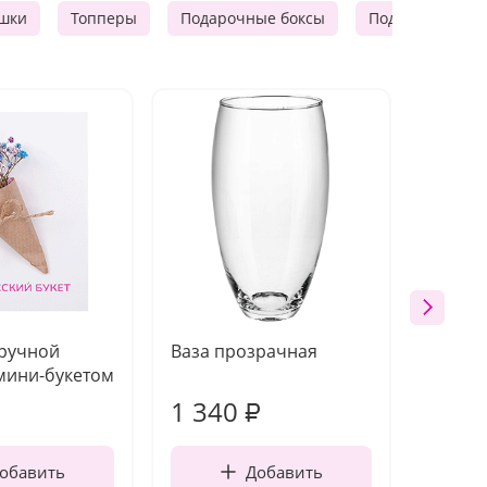
шки
Топперы
Подарочные боксы
Подарочные к
 ручной
Ваза прозрачная
Топпе
мини-букетом
1 340
170
₽
обавить
Добавить