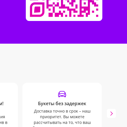
м!
Букеты без задержек
Удоб
Доставка точно в срок – наш
Мы 
ния
приоритет. Вы можете
инфо
ив в
рассчитывать на то, что ваш
SMS и 