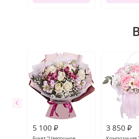
5 100
3 850
₽
₽
Букет "Цветочное
Композиция 