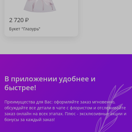
2 720
₽
Букет "Глазурь"
В приложении удобнее и
быстрее!
Преимущества для Вас: оформляйте заказ мгновенно,
обсуждайте все детали в чате с флористом и отслеживайте
заказ онлайн на всех этапах. Плюс - эксклюзивные акции и
бонусы за каждый заказ!