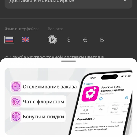
Доставка в Новосибирске
Язык интерфейса:
Валюта:
©
Служба круглосуточной доставки цветов в
Новосибирске
Русский Букет, 2026
Общество с ограниченной ответственностью «Технология»
ОГРН: 1195476081745, ИНН: 5410081997
Юридический адрес: г. Новосибирск, ул. Ипподромская,
д.42, оф. 3
Рейтинг Русского букета в г. Новосибирск