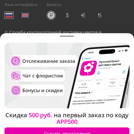
Язык интерфейса:
Валюта:
©
Служба круглосуточной доставки цветов в
Новосибирске
Русский Букет, 2026
Общество с ограниченной ответственностью «Технология»
ОГРН: 1195476081745, ИНН: 5410081997
Юридический адрес: г. Новосибирск, ул. Ипподромская,
д.42, оф. 3
Рейтинг Русского букета в г. Новосибирск
Скидка
500 руб.
на первый заказ по коду
APP500
Скачать приложение