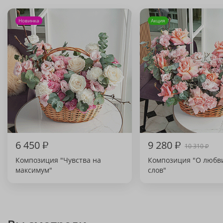
Новинка
Акция
6 450
₽
9 280
₽
10 310
₽
Композиция "Чувства на
Композиция "О любв
максимум"
слов"