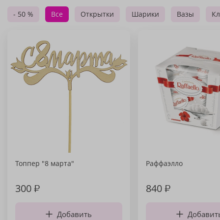
- 50 %
Все
Открытки
Шарики
Вазы
Кл
Топпер "8 марта"
Раффаэлло
300
₽
840
₽
Добавить
Добавит