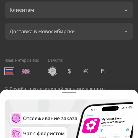
Клиентам
Доставка в Новосибирске
Язык интерфейса:
Валюта:
©
Служба круглосуточной доставки цветов в
Новосибирске
Русский Букет, 2026
Общество с ограниченной ответственностью «Технология»
ОГРН: 1195476081745, ИНН: 5410081997
Юридический адрес: г. Новосибирск, ул. Ипподромская,
д.42, оф. 3