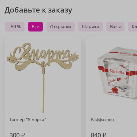
Добавьте к заказу
- 50 %
Все
Открытки
Шарики
Вазы
Кл
Топпер "8 марта"
Раффаэлло
300
₽
840
₽