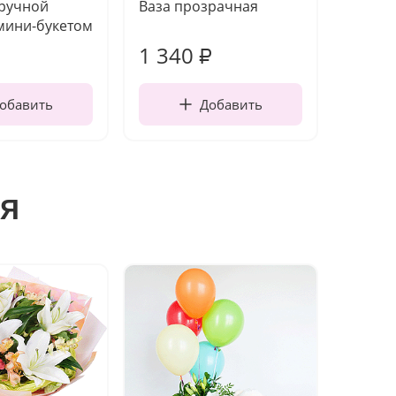
 ручной
Ваза прозрачная
Топпе
мини-букетом
1 340
170
₽
обавить
Добавить
я
Акция