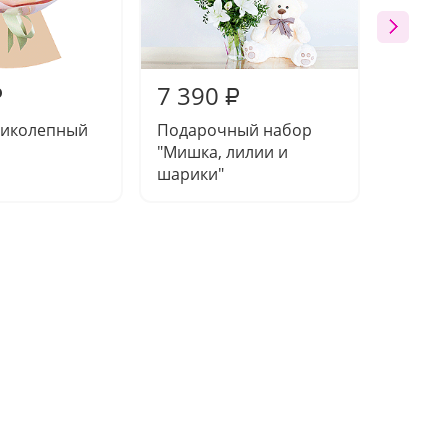
7 390
4 94
₽
₽
ликолепный
Подарочный набор
Букет 
"Мишка, лилии и
шарики"