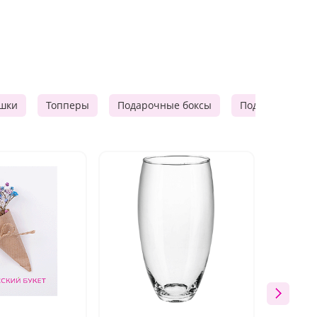
шки
Топперы
Подарочные боксы
Подарочные к