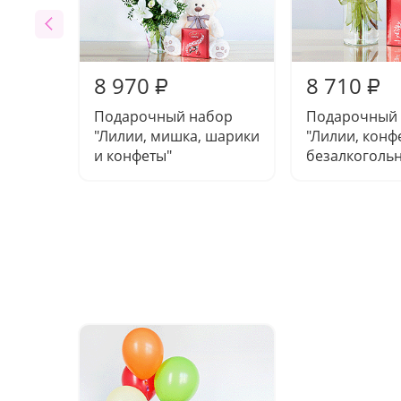
8 970
8 710
₽
₽
Подарочный набор
Подарочный
"Лилии, мишка, шарики
"Лилии, конф
и конфеты"
безалкогольн