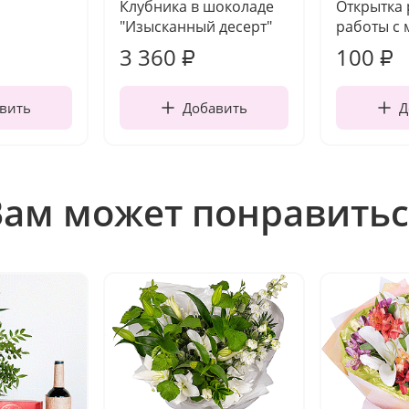
Клубника в шоколаде
Открытка
"Изысканный десерт"
работы с 
3 360
100
₽
₽
вить
Добавить
Д
Вам может понравитьс