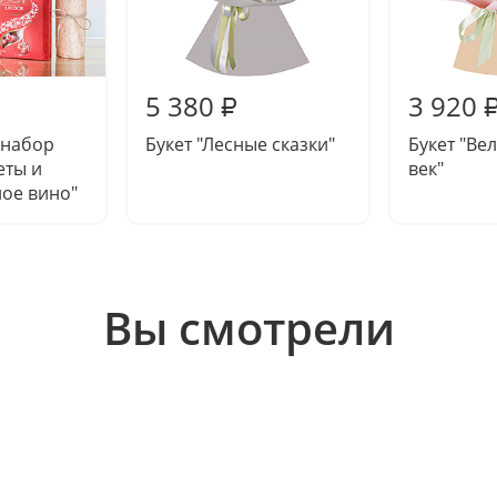
5 380
3 920
₽
 набор
Букет "Лесные сказки"
Букет "Ве
еты и
век"
ое вино"
Вы смотрели