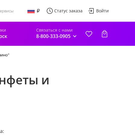
Статус заказа
Войти
ервисы
вки
Связаться с нами
рск
8-800-333-0905
вино"
онфеты и
а: