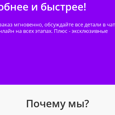
бнее и быстрее!
аказ мгновенно, обсуждайте все детали в ча
нлайн на всех этапах. Плюс - эксклюзивные
Почему мы?