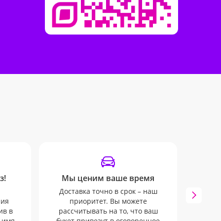
з!
Мы ценим ваше время
Удоб
Доставка точно в срок – наш
Все в
ния
приоритет. Вы можете
руко
ив в
рассчитывать на то, что ваш
ваше
 имя.
букет привезут в оговоренное
SMS-