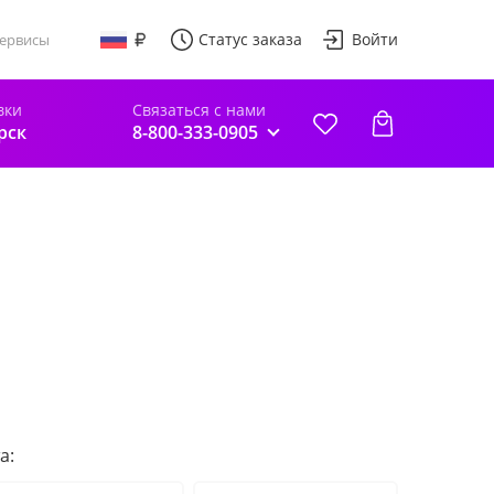
Статус заказа
Войти
ервисы
вки
Связаться с нами
рск
8-800-333-0905
а: