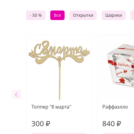
- 50 %
Все
Открытки
Шарики
Топпер "8 марта"
Раффаэлло
300
840
₽
₽