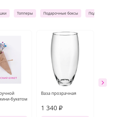
шки
Топперы
Подарочные боксы
Подарочные к
 ручной
Ваза прозрачная
Топпе
мини-букетом
1 340
170
₽