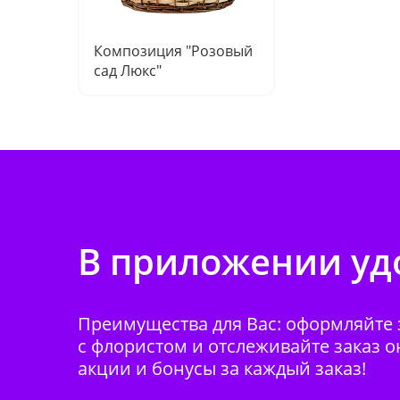
Композиция "Розовый
сад Люкс"
В приложении удо
Преимущества для Вас: оформляйте з
с флористом и отслеживайте заказ о
акции и бонусы за каждый заказ!