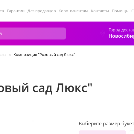
та
Гарантии
Для продавцов
Корп. клиентам
Контакты
Помощь
С
Город доста
Новосиби
озы
Композиция "Розовый сад Люкс"
овый сад Люкс"
Выберите размер букет