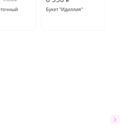
₽
еточный
Букет "Идиллия"
Букет 