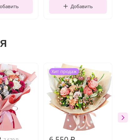
обавить
Добавить
я
Хит продаж
6 550
7 01
₽
₽
7 670