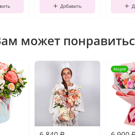
вить
Добавить
Д
Вам может понравитьс
Акция
6 840
6 900
₽