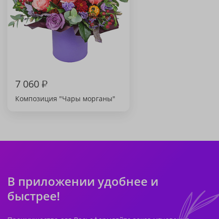
7 060
₽
Композиция "Чары морганы"
В приложении удобнее и
быстрее!