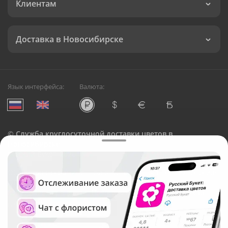
Клиентам
Доставка в Новосибирске
Язык интерфейса:
Валюта:
©
Служба круглосуточной доставки цветов в
Новосибирске
Русский Букет, 2026
Общество с ограниченной ответственностью «Технология»
ОГРН: 1195476081745, ИНН: 5410081997
Юридический адрес: г. Новосибирск, ул. Ипподромская,
д.42, оф. 3