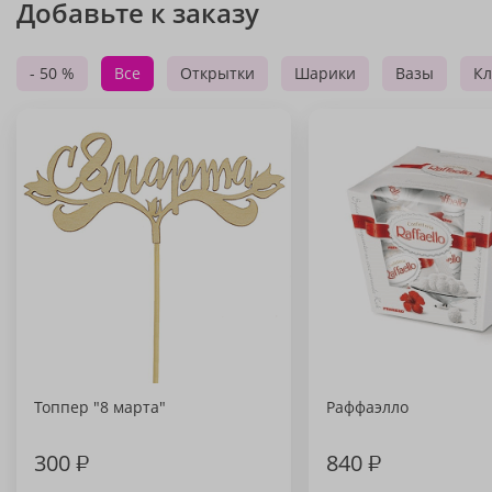
Добавьте к заказу
- 50 %
Все
Открытки
Шарики
Вазы
Кл
Топпер "8 марта"
Раффаэлло
300
₽
840
₽