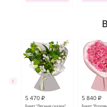
5 470
5 840
₽
₽
Букет "Лесные сказки"
Букет "Розов