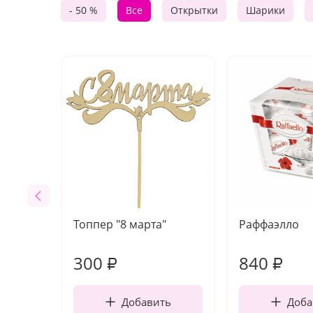
- 50 %
Все
Открытки
Шарики
Топпер "8 марта"
Раффаэлло
300
840
₽
₽
Добавить
Доба