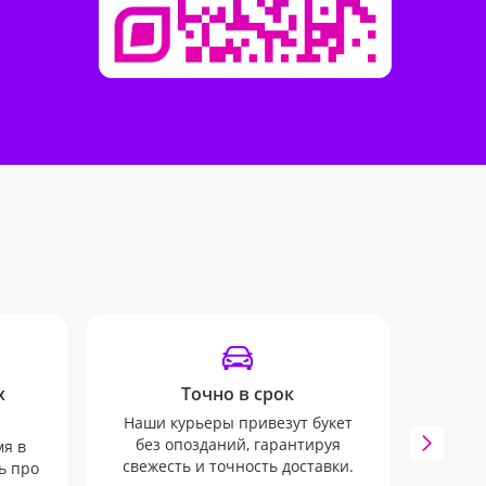
х
Точно в срок
Наши курьеры привезут букет
без опозданий, гарантируя
мя в
Мы 
свежесть и точность доставки.
ь про
вып