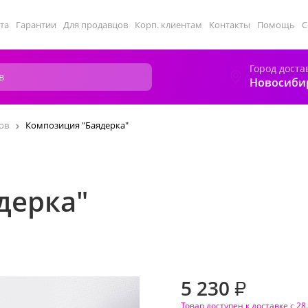
та
Гарантии
Для продавцов
Корп. клиентам
Контакты
Помощь
С
Город доста
Новосиби
ов
Композиция "Баядерка"
дерка"
5 230
₽
Товар доступен к доставке с 28