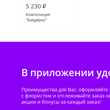
5 230
₽
Композиция
"Баядерка"
В приложении удо
Преимущества для Вас: оформляйте з
с флористом и отслеживайте заказ о
акции и бонусы за каждый заказ!