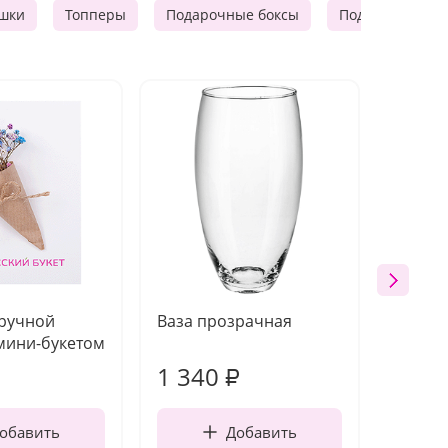
шки
Топперы
Подарочные боксы
Подарочные к
 ручной
Ваза прозрачная
Топпе
мини-букетом
1 340
170
₽
обавить
Добавить