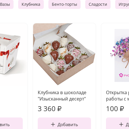
Вазы
Клубника
Бенто-торты
Сладости
Игру
Клубника в шоколаде
Открытка
"Изысканный десерт"
работы с 
3 360
100
₽
₽
вить
Добавить
Д