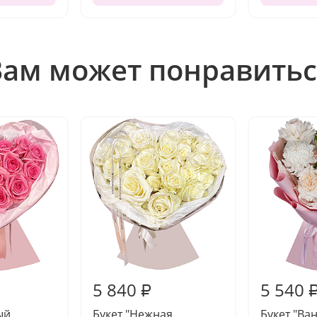
Вам может понравитьс
5 840
5 540
₽
ый
Букет "Нежная
Букет "Ва