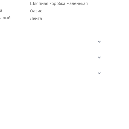
Шляпная коробка маленькая
ра
Оазис
малый
Лента