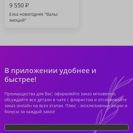
9 550
₽
Елка новогодняя "Вальс
эмоций"
В приложении удобнее и
быстрее!
Преимущества для Вас: оформляйте заказ мгновенно,
обсуждайте все детали в чате с флористом и отслеживайте
заказ онлайн на всех этапах. Плюс - эксклюзивные акции и
бонусы за каждый заказ!