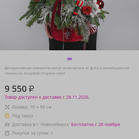
Декоративные элементы могут отличаться от фото и размещаются
только на лицевой стороне елки
9 550
₽
Товар доступен к доставке с 28.11.2026.
Размер:
70
×
50
см
Под заказ
Доставка в г. Новосибирск:
Бесплатно
с 28 ноября
Покупок за сутки:
1