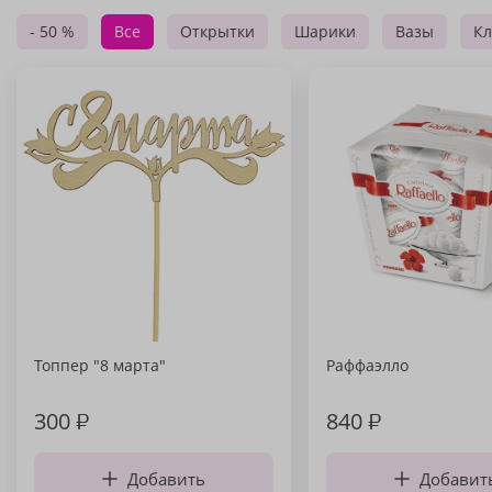
- 50 %
Все
Открытки
Шарики
Вазы
Кл
Топпер "8 марта"
Раффаэлло
300
₽
840
₽
Добавить
Добавит