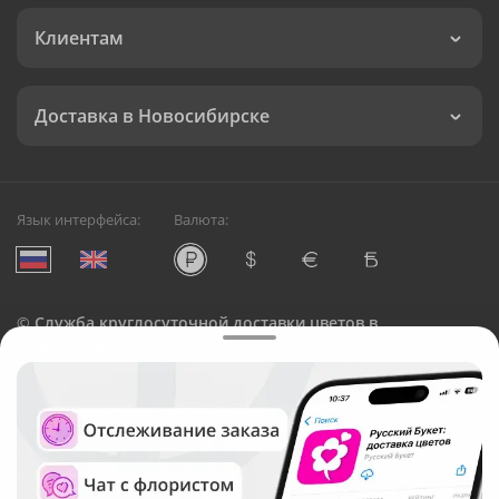
Клиентам
Доставка в Новосибирске
Язык интерфейса:
Валюта:
©
Служба круглосуточной доставки цветов в
Новосибирске
Русский Букет, 2026
Общество с ограниченной ответственностью «Технология»
ОГРН: 1195476081745, ИНН: 5410081997
Юридический адрес: г. Новосибирск, ул. Ипподромская,
д.42, оф. 3