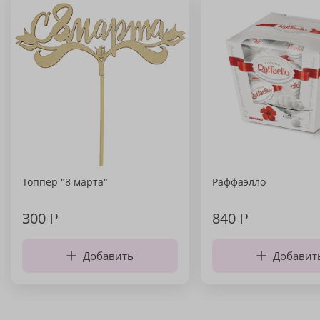
Топпер "8 марта"
Раффаэлло
300
₽
840
₽
Добавить
Добавит