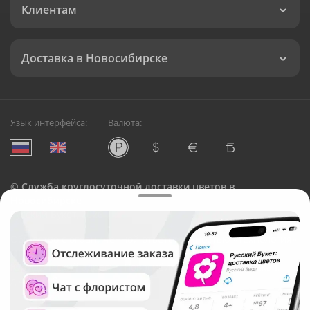
Клиентам
Доставка в Новосибирске
Язык интерфейса:
Валюта:
©
Служба круглосуточной доставки цветов в
Новосибирске
Русский Букет, 2026
Общество с ограниченной ответственностью «Технология»
ОГРН: 1195476081745, ИНН: 5410081997
Юридический адрес: г. Новосибирск, ул. Ипподромская,
д.42, оф. 3