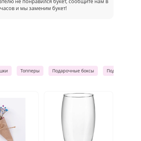
ателю не понравился букет, сообщите нам в
 часов и мы заменим букет!
шки
Топперы
Подарочные боксы
Подарочные к