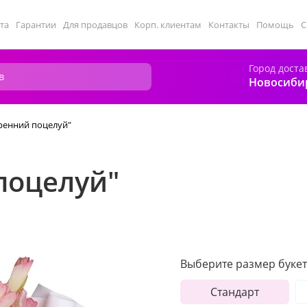
та
Гарантии
Для продавцов
Корп. клиентам
Контакты
Помощь
С
Город доста
Новосиби
тренний поцелуй"
поцелуй"
Выберите размер букет
Стандарт