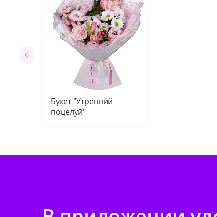
Букет "Утренний
поцелуй"
В приложении удо