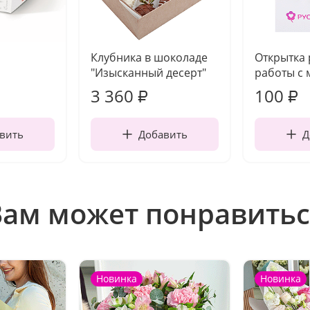
Клубника в шоколаде
Открытка
"Изысканный десерт"
работы с 
3 360
100
₽
₽
вить
Добавить
Д
Вам может понравитьс
Новинка
Новинка