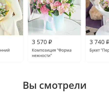
3 570
3 740
₽
енний
Композиция "Форма
Букет "Пе
нежности"
Вы смотрели