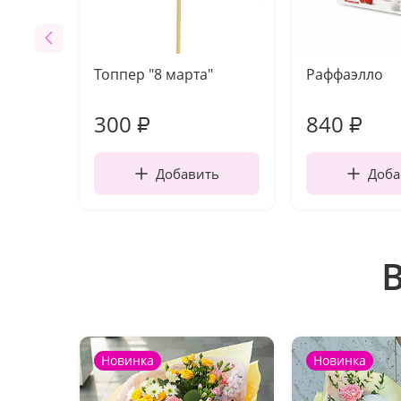
Топпер "8 марта"
Раффаэлло
300
840
₽
₽
Добавить
Доба
Новинка
Новинка