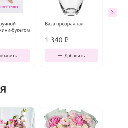
 ручной
Ваза прозрачная
Топпе
мини-букетом
1 340
170
₽
обавить
Добавить
я