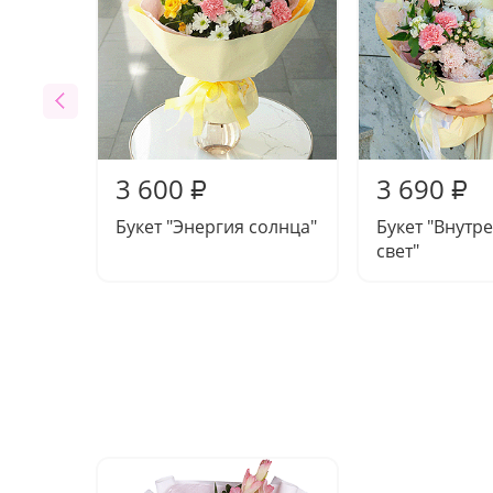
3 600
3 690
₽
₽
Букет "Энергия солнца"
Букет "Внутр
свет"