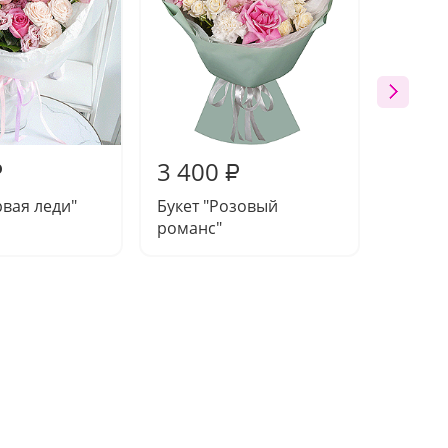
3 400
3 51
₽
₽
рвая леди"
Букет "Розовый
Букет 
романс"
руках"