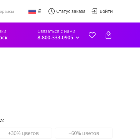
Статус заказа
Войти
ервисы
вки
Связаться с нами
рск
8-800-333-0905
а:
+30% цветов
+60% цветов