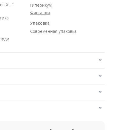
вый - 1
Гиперикум
Фисташка
тика
Упаковка
Современная упаковка
карди